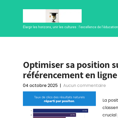
Skip
to
content
Élargir les horizons, unir les cultures : l'excellence de l'éducatio
Optimiser sa position s
référencement en ligne
04 octobre 2025
|
Aucun commentaire
La posi
classem
crucial