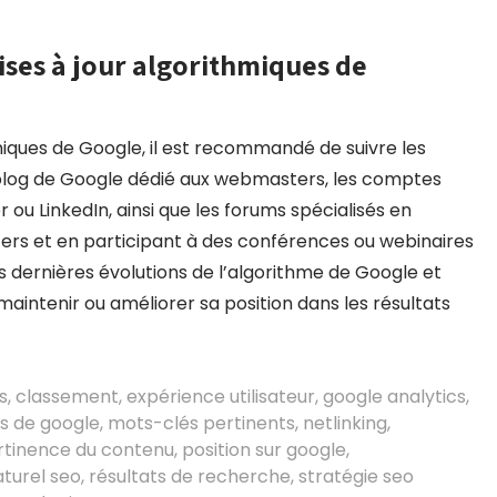
ses à jour algorithmiques de
miques de Google, il est recommandé de suivre les
le blog de Google dédié aux webmasters, les comptes
 ou LinkedIn, ainsi que les forums spécialisés en
ers et en participant à des conférences ou webinaires
 les dernières évolutions de l’algorithme de Google et
intenir ou améliorer sa position dans les résultats
s
,
classement
,
expérience utilisateur
,
google analytics
,
es de google
,
mots-clés pertinents
,
netlinking
,
rtinence du contenu
,
position sur google
,
turel seo
,
résultats de recherche
,
stratégie seo