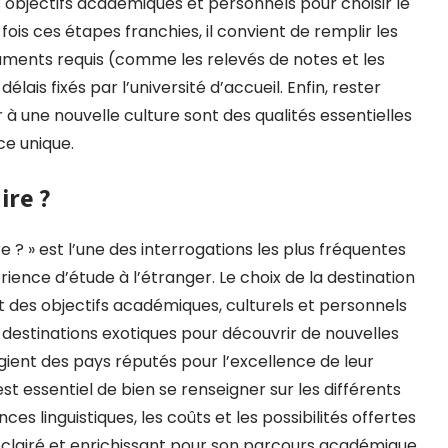
es objectifs académiques et personnels pour choisir le
is ces étapes franchies, il convient de remplir les
uments requis (comme les relevés de notes et les
ais fixés par l’université d’accueil. Enfin, rester
 à une nouvelle culture sont des qualités essentielles
ce unique.
ire ?
e ? » est l’une des interrogations les plus fréquentes
rience d’étude à l’étranger. Le choix de la destination
 des objectifs académiques, culturels et personnels
destinations exotiques pour découvrir de nouvelles
égient des pays réputés pour l’excellence de leur
t essentiel de bien se renseigner sur les différents
s linguistiques, les coûts et les possibilités offertes
 éclairé et enrichissant pour son parcours académique.