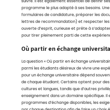
suivre. Il est également essentiel de définir s
programme le plus adapté à ses besoins. Une fo
formulaires de candidature, préparer les doc
lettres de recommandation) et respecter les dél
ouverte d’esprit, curieuse et prête à s’adapter
pour tirer pleinement parti de cette expérien
Où partir en échange universita
La question « Où partir en échange universitair
parmi les étudiants désireux de vivre une expé
pour un échange universitaire dépend souvent
de chaque étudiant. Certains optent pour des 
cultures et langues, tandis que d’autres privil
enseignement dans un domaine spécifique. Il es
programmes d’échange disponibles, les exigence
par chaque destination afin de faire un choix