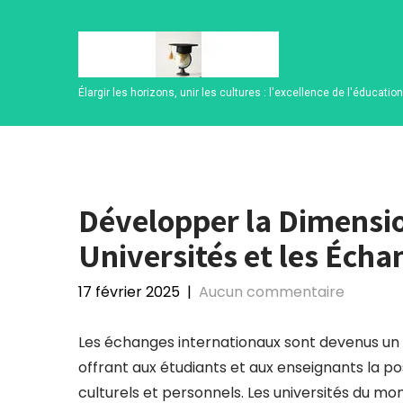
Skip
to
content
Élargir les horizons, unir les cultures : l'excellence de l'éducatio
Développer la Dimensio
Universités et les Éch
17 février 2025
|
Aucun commentaire
Les échanges internationaux sont devenus un p
offrant aux étudiants et aux enseignants la p
culturels et personnels. Les universités du m