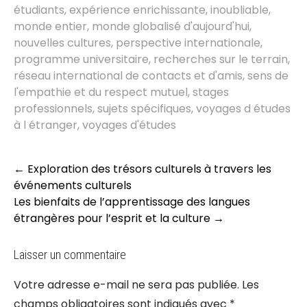
étudiants
,
expérience enrichissante
,
inoubliable
,
monde entier
,
monde globalisé d'aujourd'hui
,
nouvelles cultures
,
perspective internationale
,
programme universitaire
,
recherches sur le terrain
,
réseau international de contacts et d'amis
,
sens de
l'empathie et du respect mutuel
,
stages
professionnels
,
sujets spécifiques
,
voyages d études
à l étranger
,
voyages d'études
Post
←
Exploration des trésors culturels à travers les
navigation
événements culturels
Les bienfaits de l’apprentissage des langues
étrangères pour l’esprit et la culture
→
Laisser un commentaire
Votre adresse e-mail ne sera pas publiée.
Les
champs obligatoires sont indiqués avec
*