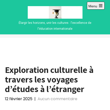
Skip
Menu
to
Open
content
main
menu
Élargir les horizons, unir les cultures : l'excellence de
l'éducation internationale
Exploration culturelle à
travers les voyages
d’études à l’étranger
12 février 2025
|
Aucun commentaire