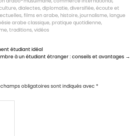
ation arabo-musulmane
,
commerce international
,
culture
,
dialectes
,
diplomatie
,
diversifiée
,
écoute et
lectuelles
,
films en arabe
,
histoire
,
journalisme
,
langue
ésie arabe classique
,
pratique quotidienne
,
sme
,
traditions
,
vidéos
ent étudiant idéal
mbre à un étudiant étranger : conseils et avantages
→
 champs obligatoires sont indiqués avec
*