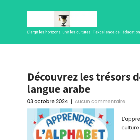
Skip
to
content
Élargir les horizons, unir les cultures : l'excellence de l'éducatio
Découvrez les trésors d
langue arabe
03 octobre 2024
|
Aucun commentaire
L’appre
culture 