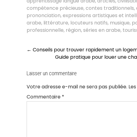
apprentissage langue arabe
,
articles
,
civilis
compétence précieuse
,
contes traditionnels
,
prononciation
,
expressions artistiques et intel
arabe
,
littérature
,
locuteurs natifs
,
musique
,
po
professionnelle
,
région
,
séries en arabe
,
touri
Post
←
Conseils pour trouver rapidement un logem
navigation
Guide pratique pour louer une cha
Laisser un commentaire
Votre adresse e-mail ne sera pas publiée.
Les
Commentaire
*