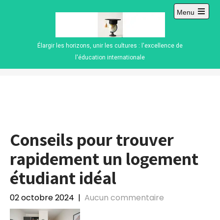
Skip
Menu
to
Open
content
main
menu
Élargir les horizons, unir les cultures : l'excellence de
l'éducation internationale
Conseils pour trouver
rapidement un logement
étudiant idéal
02 octobre 2024
|
Aucun commentaire